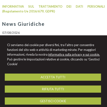
INFORMATIVA SUL TRATTAMENTO DEI DATI PERSONALI
(Regolamento Ue 2016/679, GDPR)
News Giuridiche
07/08/2026
Marchio Biologico Italiano: nuovo simbolo per valorizzare il bio Made in
Italy
Ci serviamo dei cookie per diversi fini, tra l'altro per consentire
07/08/2026
funzioni del sito web e attività di marketing mirate. Per maggiori
AI Act: ok definitivo ai decreti su governance e attività di polizia. Il Cdm
informazioni, riveda la nostra
informativa sulla privacy e sui cookie.
vara la riforma del sistema 231
Può gestire le impostazioni relative ai cookie, cliccando su 'Gestisci
Cookie'
07/08/2026
Patto di famiglia e riserva al donante di diritti particolari
ACCETTA TUTTI
Studio Legale
RIFIUTA TUTTI
Bromuri
Via del Sole, 8 -
Perugia
06122
,
PG
GESTISCI COOKIE
Tel.
075 572 3907
Fax
0755732988
© 2026 Copyright Studio Legale Bromuri. Tutti i diritti riservati | P.IVA