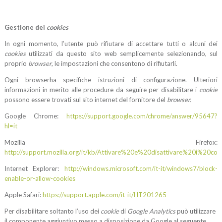
Gestione dei
cookies
In ogni momento, l’utente può rifiutare di accettare tutti o alcuni dei
cookies
utilizzati da questo sito web semplicemente selezionando, sul
proprio
browser
, le impostazioni che consentono di rifiutarli.
Ogni browserha specifiche istruzioni di configurazione. Ulteriori
informazioni in merito alle procedure da seguire per disabilitare i
cookie
possono essere trovati sul sito internet del fornitore del
browser.
Google Chrome:
https://support.google.com/chrome/answer/95647?
hl=it
Mozilla Firefox:
http://support.mozilla.org/it/kb/Attivare%20e%20disattivare%20i%20coo
Internet Explorer:
http://windows.microsoft.com/it-it/windows7/block-
enable-or-allow-cookies
Apple Safari:
https://support.apple.com/it-it/HT201265
Per disabilitare soltanto l’uso dei
cookie
di
Google Analytics
può utilizzare
il componente aggiuntivo messo a disposizione da Google al seguente